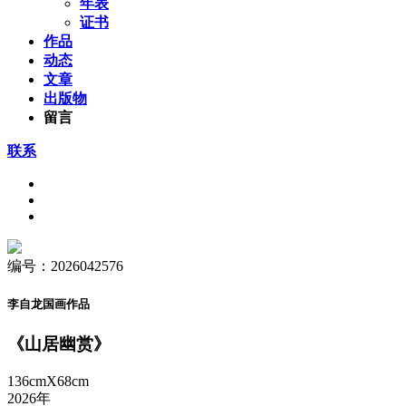
年表
证书
作品
动态
文章
出版物
留言
联系
编号：2026042576
李自龙国画作品
《山居幽赏》
136cmX68cm
2026年