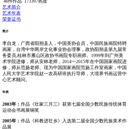
46件作品
173397热度
艺术简介
艺术年表
荣誉证书
简介
李自龙，广西省阳朔县人，中国美协会员，中国民族画院特聘
画家，台湾中华两岸文化事业协会理事，政协阳朔县第九届常
务委员,桂林市雁山区政协书画院专职画师。1999年到广州美
术学院进修，师从安林老师，2014一2015年在中国国家画院进
修，师从范扬老师。现为中国国家画院范扬工作室画家，中国
人民大学艺术学院赵一农高研班执行导师，大境界书画运营中
心艺术顾问。
年表
2003年‌：
作品《壮家三月三》获第七届全国少数民族传统体育
运动会书画展铜奖
‌2005年‌：
作品《科教进壮乡》入选第二届全国少数民族美术作
品展