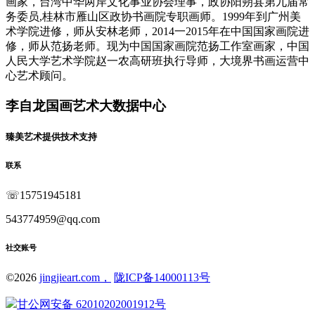
画家，台湾中华两岸文化事业协会理事，政协阳朔县第九届常
务委员,桂林市雁山区政协书画院专职画师。1999年到广州美
术学院进修，师从安林老师，2014一2015年在中国国家画院进
修，师从范扬老师。现为中国国家画院范扬工作室画家，中国
人民大学艺术学院赵一农高研班执行导师，大境界书画运营中
心艺术顾问。
李自龙国画艺术大数据中心
臻美艺术提供技术支持
联系
☏
15751945181
543774959@qq.com
社交账号
©
2026
jingjieart.com，
陇ICP备14000113号
甘公网安备 62010202001912号