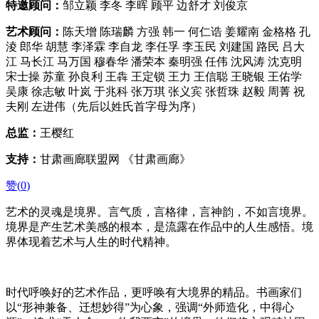
特邀顾问：
邹立颖 李冬 李晖 顾平 边舒才 刘俊京
艺术顾问：
陈天增 陈瑞麟 方强 韩一 何仁诰 姜耀南 金格格 孔
淩 郎华 胡慧 李泽霖 李自龙 李任孚 李玉民 刘建国 路民 吕大
江 马长江 马万国 穆春华 潘荣本 秦明强 任伟 沈风涛 沈克明
宋士操 苏童 孙良利 王犇 王定锁 王力 王信聪 王晓银 王佑学
吴康 徐志敏 叶岚 于兆科 张万琪 张义宾 张哲珠 赵毅 周菁 祝
夫刚 左进伟（先后以姓氏首字母为序）
总监：
王樱红
支持：
甘肃画廊联盟网 《甘肃画廊》
赞(
0
)
艺术的灵魂是境界。言气质，言格律，言神韵，不如言境界。
境界是产生艺术美感的根本，是流露在作品中的人生感悟。境
界体现着艺术与人生的时代精神。
时代呼唤好的艺术作品，更呼唤有大境界的精品。书画家们
以“形神兼备、迁想妙得”为心象，强调“外师造化，中得心