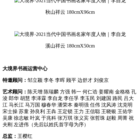
秋山祥云 180cmX96cm
溪山祥云 180cmX50cm
大境界书画运营中心
特邀顾问：
邹立颖 李冬 李晖 顾平 边舒才 刘俊京
艺术顾问：
陈天增 陈瑞麟 方强 韩一 何仁诰 姜耀南 金格格 孔
淩 郎华 胡慧 李泽霖 李自龙 李任孚 李玉民 刘建国 路民 吕大
江 马长江 马万国 穆春华 潘荣本 秦明强 任伟 沈风涛 沈克明
宋士操 苏童 孙良利 王犇 王定锁 王力 王信聪 王晓银 王佑学
吴康 徐志敏 叶岚 于兆科 张万琪 张义宾 张哲珠 赵毅 周菁 祝
夫刚 左进伟（先后以姓氏首字母为序）
总监：
王樱红